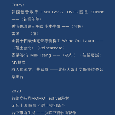
Crazy〉
韓國饒舌歌手 Haru Lev & OVDS 團長 KITrust
——〈花樣年華〉
香港倡議饒舌團體 小本生燈 ——〈可掬〉
雷擎 ——〈塵〉
金音十四最佳電音專輯得主 Wring Out Laura ——
〈落土台北〉〈Reincarnate〉
香港導演 Milk Tsang ——〈夜行〉〈莊嚴廢話〉
MV拍攝
詩人廖偉棠、曹疏影 ——北藝大妖山文學祭詩作音
樂舞台
2023
荷蘭鹿特丹MOMO Festival駐村
金音十四 嘻哈 × 爵士特別舞台
台中市衛生局 ——演唱戒癮歌曲製作