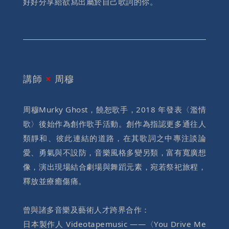
好好分享給欲寫出屬於自己歌詞的你。
講師
×
周穆
周穆Murky Ghost，饒恕歌手，2018 年發表〈濫情
歌〉後始作為創作歌手活動。創作為指認更多通往人
類靜和、彼此連結的道路，在其歌詞之中專注談論
愛、勇氣與不設防，音樂風格多變另類，富有寬廣想
像，演出現場結合劇場與舞蹈元素，宛若祭祀旅程，
釋放並療癒傷痛。
曾與諸多音樂及藝術人才跨界合作：
日本製作人 Videotapemusic ——〈You Drive Me