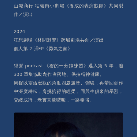
山喊商行 牯嶺街小劇場《養成的表演戲節》共同製
作／演出
2024
狂想劇場《林間迴響》跨域劇場共創／演出
個人第 2 張EP《勇氣之書》
經營 podcast 《穆的一分鐘練習》邁入第 5 年，逾
300 單集協助創作者落地、保持精神健康。
周穆以靈活宏觀的角度四處遊歷、體驗，再帶回創作
中深度耕耘，肩挑拾得的輕柔，同與生俱來的暴烈，
交纏成詩，老實真摯囉唆，一路奉陪。