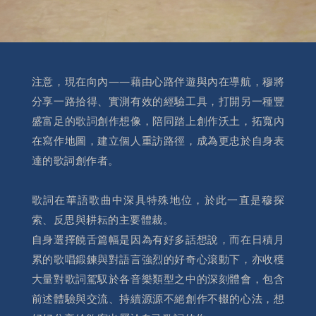
注意，現在向內——藉由心路伴遊與內在導航，穆將
分享一路拾得、實測有效的經驗工具，打開另一種豐
盛富足的歌詞創作想像，陪同踏上創作沃土，拓寬內
在寫作地圖，建立個人重訪路徑，成為更忠於自身表
達的歌詞創作者。
歌詞在華語歌曲中深具特殊地位，於此一直是穆探
索、反思與耕耘的主要體裁。
自身選擇饒舌篇幅是因為有好多話想說，而在日積月
累的歌唱鍛鍊與對語言強烈的好奇心滾動下，亦收穫
大量對歌詞駕馭於各音樂類型之中的深刻體會，包含
前述體驗與交流、持續源源不絕創作不輟的心法，想