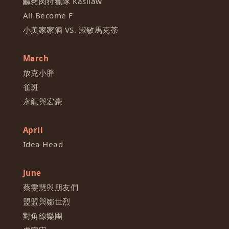
鹹豬肉狩獵隊 Kasilaw
All Become F
小美家家酒 VS. 淑敏馬克茶
March
放克小胖
雀斑
永龍與宏豪
April
Idea Head
June
蔡雯慧與朋友們
盟盟與鄒世烈
對角線樂團