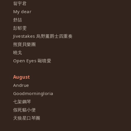
翁宇君
My dear
舒喆
彭郁雯
Jivestakes 烏野薰爵士四重奏
熊寶貝樂團
曉戈
Open Eyes 毆噴愛
August
Andrue
Goodmorningloria
七架鋼琴
假死貓小便
天狼星口琴團