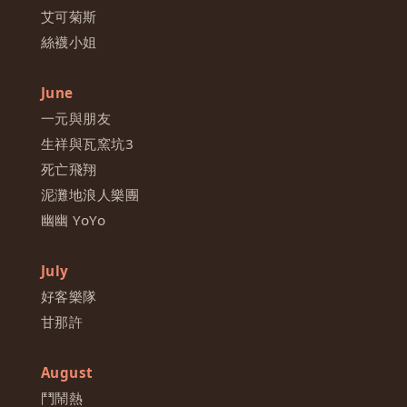
艾可菊斯
絲襪小姐
June
一元與朋友
生祥與瓦窯坑3
死亡飛翔
泥灘地浪人樂團
幽幽 YoYo
July
好客樂隊
甘那許
August
鬥鬧熱