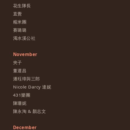
花生隊長
直覺
糯米團
賽璐璐
濁水溪公社
November
夾子
董運昌
潘珏璋與三郎
Nicole Darcy 達妮
431樂團
陳珊妮
陳永淘 & 顏志文
December