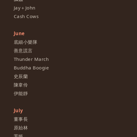
Jay＋John
Cash Cows
June
底細小樂隊
善意謊言
Thunder March
Buddha Boogie
史辰蘭
陳韋伶
伊能靜
July
董事長
原始林
芳姬