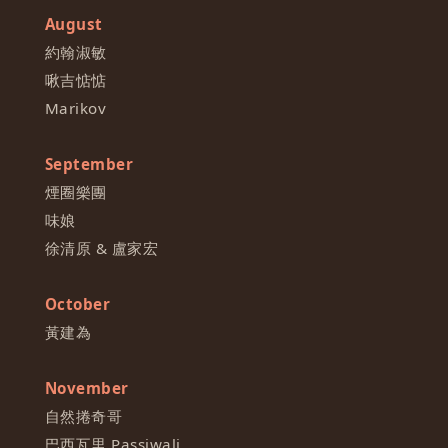
August
約翰淑敏
啾吉惦惦
Marikov
September
煙圈樂團
味娘
徐清原 & 盧家宏
October
黃建為
November
自然捲奇哥
巴西瓦里 Passiwali