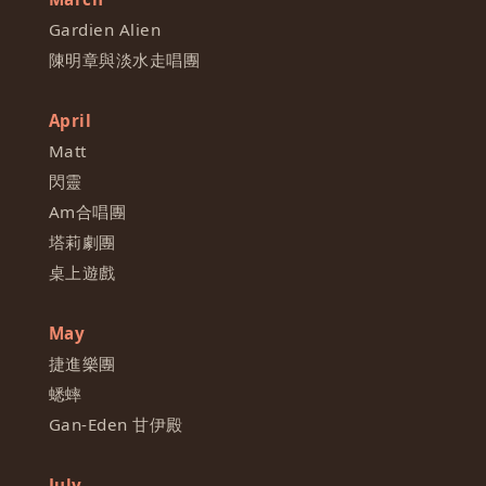
Gardien Alien
陳明章與淡水走唱團
April
Matt
閃靈
Am合唱團
塔莉劇團
桌上遊戲
May
捷進樂團
蟋蟀
Gan-Eden 甘伊殿
July