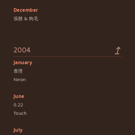
December
張懸 & 狗毛
↥
2004
January
查理
Neon
June
0.22
Touch
July