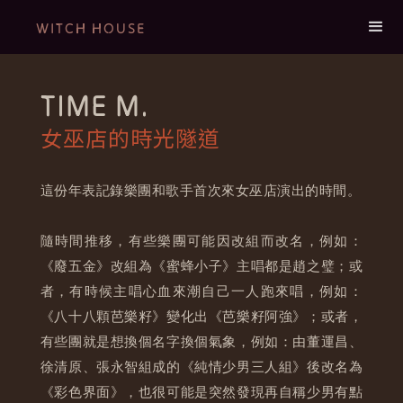
WITCH HOUSE
TIME M.
女巫店的時光隧道
這份年表記錄樂團和歌手首次來女巫店演出的時間。
隨時間推移，有些樂團可能因改組而改名，例如：
《廢五金》改組為《蜜蜂小子》主唱都是趙之璧；或
者，有時候主唱心血來潮自己一人跑來唱，例如：
《八十八顆芭樂籽》變化出《芭樂籽阿強》；或者，
有些團就是想換個名字換個氣象，例如：由董運昌、
徐清原、張永智組成的《純情少男三人組》後改名為
《彩色界面》，也很可能是突然發現再自稱少男有點