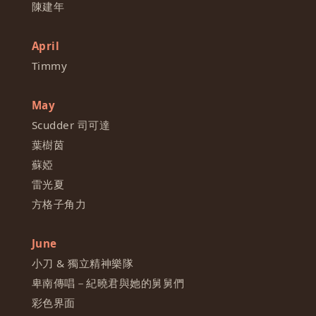
陳建年
April
Timmy
May
Scudder 司可達
葉樹茵
蘇婭
雷光夏
方格子角力
June
小刀 & 獨立精神樂隊
卑南傳唱－紀曉君與她的舅舅們
彩色界面