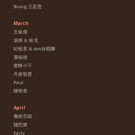
Biung 王宏恩
March
王俊傑
湯姆 & 哈克
紀曉君 & Am合唱團
蕭福德
蜜蜂小子
月迷歌聲
Paul
陳明章
April
魔術芬妮
賤芭樂
Early