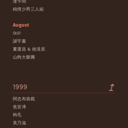
達卡鬧
純情少男三人組
August
Still
謝宇書
董運昌 & 徐清原
山狗大樂團
↥
1999
阿忠布袋戲
焦安溥
狗毛
美乃滋