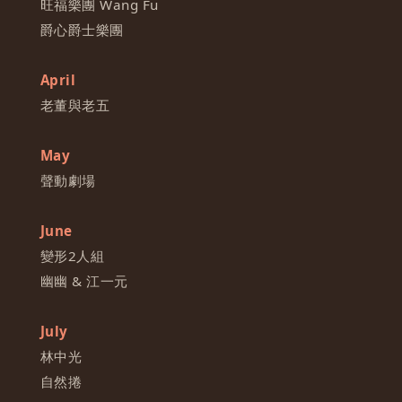
旺福樂團 Wang Fu
爵心爵士樂團
April
老董與老五
May
聲動劇場
June
變形2人組
幽幽 & 江一元
July
林中光
自然捲