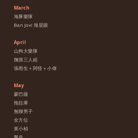
March
海豚樂隊
Ban Jovi 辣屁眼
April
山狗大樂隊
撫摸三人組
張雨生＋阿怪＋小偉
May
蒙巴薩
拖拉庫
無聊男子
全方位
黃小楨
瓢蟲