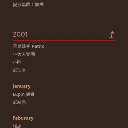
變形蟲爵士樂團
↥
2001
雷鬼駭客 Patric
小大人樂團
小陸
彭仁奎
January
Lupin 擄姘
彭靖惠
Feburary
張頡