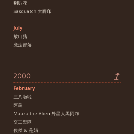
喇叭花
Sasquatch 大腳印
July
放山豬
魔法部落
↥
2000
February
三八啦啦
阿義
Maaza the Alien 外星人馬阿咋
交工樂隊
俊傑 & 是娟