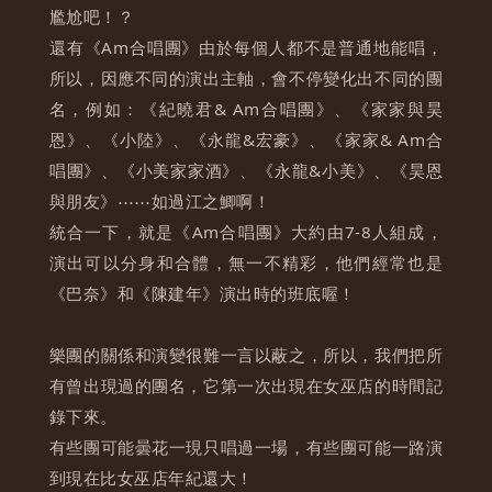
尷尬吧！？
還有《Am合唱團》由於每個人都不是普通地能唱，
所以，因應不同的演出主軸，會不停變化出不同的團
名，例如：《紀曉君& Am合唱團》、《家家與昊
恩》、《小陸》、《永龍&宏豪》、《家家& Am合
唱團》、《小美家家酒》、《永龍&小美》、《昊恩
與朋友》⋯⋯如過江之鯽啊！
統合一下，就是《Am合唱團》大約由7-8人組成，
演出可以分身和合體，無一不精彩，他們經常也是
《巴奈》和《陳建年》演出時的班底喔！
樂團的關係和演變很難一言以蔽之，所以，我們把所
有曾出現過的團名，它第一次出現在女巫店的時間記
錄下來。
有些團可能曇花一現只唱過一場，有些團可能一路演
到現在比女巫店年紀還大！